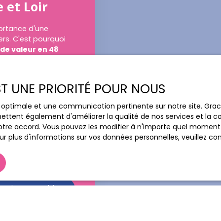
 et Loir
ortance d'une
ers. C'est pourquoi
 de valeur en 48
 nos spécialistes.
 s'appuyant sur une
EST UNE PRIORITÉ POUR NOUS
l
. Et parce que nous
us sommes heureux de
ce optimale et une communication pertinente sur notre site. Gr
ettent également d'améliorer la qualité de nos services et la con
tre accord. Vous pouvez les modifier à n'importe quel moment via
e professionnel et
r plus d'informations sur vos données personnelles, veuillez co
stimation, contactez
Amilly
.
Estimer mon bien