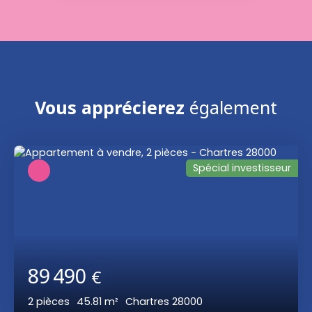
Vous apprécierez
également
Spécial investisseur
89 490
€
2
pièces
45.81
m²
Chartres 28000