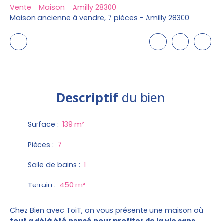
Vente
Maison
Amilly 28300
Maison ancienne à vendre, 7 pièces - Amilly 28300
Descriptif
du bien
Surface
:
139
m²
Pièces
:
7
Salle de bains
:
1
Terrain
:
450
m²
Chez Bien avec ToiT, on vous présente une maison où
tout a déjà été pensé pour profiter de la vie sans