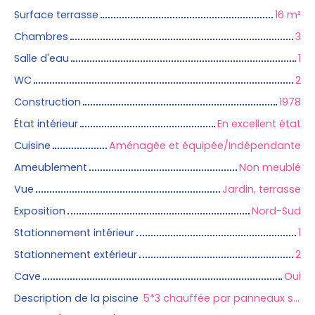
Surface terrasse
16
m²
Chambres
3
Salle d'eau
1
WC
2
Construction
1978
État intérieur
En excellent état
Cuisine
Aménagée et équipée/Indépendante
Ameublement
Non meublé
Vue
Jardin, terrasse
Exposition
Nord-Sud
Stationnement intérieur
1
Stationnement extérieur
2
Cave
Oui
Description de la piscine
5*3 chauffée par panneaux solaires