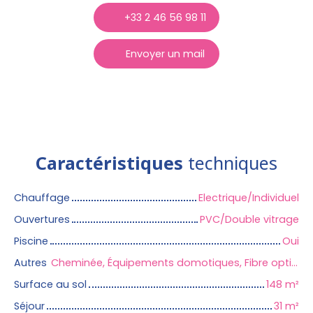
+33 2 46 56 98 11
Envoyer un mail
Caractéristiques
techniques
Chauffage
Electrique/Individuel
Ouvertures
PVC/Double vitrage
Piscine
Oui
Autres
Cheminée, Équipements domotiques, Fibre optique, Portail motorisé, Système d'alarme, Visiophone, Volets électriques
Surface au sol
148
m²
Séjour
31
m²