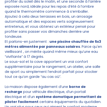
profiter du soleil dès le matin, et une seconde à l’arrière
exposée nord, idéale pour les repas d’été à l’ombre
quand le thermomètre commence à s’emballer.
Ajoutez à cela deux terrasses en bois, un arrosage
automatique et des espaces verts soigneusement
entretenus, et vous obtenez un extérieur pensé pour
profiter sans passer vos dimanches derrière une
tondeuse.
Et parlons-en justement :
une piscine chauffée de 5x3
mètres alimentée par panneaux solaires
. Parce qu'en
vieillissant , on mérite quand même mieux qu’une eau
“vivifiante” à 17 degrés.
Le sous-sol et la cave apportent un vrai confort
supplémentaire pour le rangement, un atelier, une salle
de sport ou simplement l’endroit parfait pour stocker
tout ce qu’on garde “au cas où”.
La maison dispose également d’une
borne de
recharge
pour véhicule électrique, d’un portail
électrique et d’un
système domotique permettant de
piloter facilement
certains équipements du quotidien.
Un vrai plus pour ceux qui aiment le confort moderne…