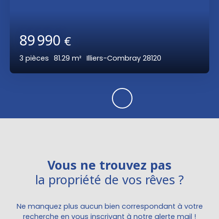
89 990
€
3
pièces
81.29
m²
Illiers-Combray 28120
Vous ne trouvez pas
la propriété de vos rêves ?
Ne manquez plus aucun bien correspondant à votre
recherche en vous inscrivant à notre alerte mail !