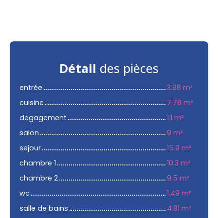
Détail
des pièces
entrée
3.98 m²
cuisine
7.78 m²
degagement
1.1 m²
salon
9 m²
sejour
15.9 m²
chambre 1
10.3 m²
chambre 2
9.5 m²
wc
1.49 m²
salle de bains
4.81 m²